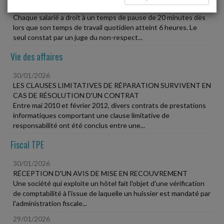
AUTOMATIQUE
Chaque salarié a droit à un temps de pause de 20 minutes dès
lors que son temps de travail quotidien atteint 6 heures. Le
seul constat par un juge du non-respect...
Vie des affaires
30/01/2026
LES CLAUSES LIMITATIVES DE RÉPARATION SURVIVENT EN
CAS DE RÉSOLUTION D'UN CONTRAT
Entre mai 2010 et février 2012, divers contrats de prestations
informatiques comportant une clause limitative de
responsabilité ont été conclus entre une...
Fiscal TPE
30/01/2026
RÉCEPTION D'UN AVIS DE MISE EN RECOUVREMENT
Une société qui exploite un hôtel fait l'objet d'une vérification
de comptabilité à l'issue de laquelle un huissier est mandaté par
l'administration fiscale...
29/01/2026