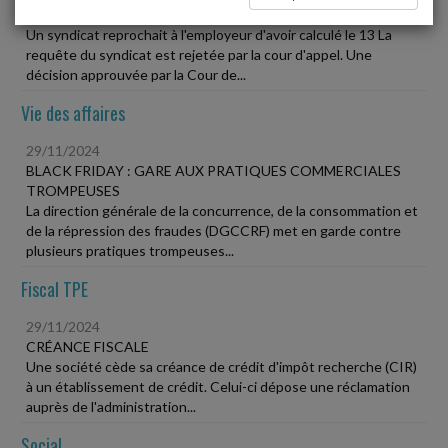
L'ASSIETTE DE CALCUL D'UN 13
Un syndicat reprochait à l'employeur d'avoir calculé le 13 La
requête du syndicat est rejetée par la cour d'appel. Une
décision approuvée par la Cour de...
Vie des affaires
29/11/2024
BLACK FRIDAY : GARE AUX PRATIQUES COMMERCIALES
TROMPEUSES
La direction générale de la concurrence, de la consommation et
de la répression des fraudes (DGCCRF) met en garde contre
plusieurs pratiques trompeuses...
Fiscal TPE
29/11/2024
CRÉANCE FISCALE
Une société cède sa créance de crédit d'impôt recherche (CIR)
à un établissement de crédit. Celui-ci dépose une réclamation
auprès de l'administration...
Social