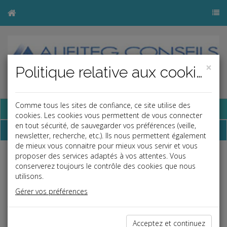
×
Politique relative aux cookies
Comme tous les sites de confiance, ce site utilise des
Base documentaire
cookies. Les cookies vous permettent de vous connecter
en tout sécurité, de sauvegarder vos préférences (veille,
Dépêches
newsletter, recherche, etc.). Ils nous permettent également
de mieux vous connaitre pour mieux vous servir et vous
proposer des services adaptés à vos attentes. Vous
Liste des dernières dépêches
conserverez toujours le contrôle des cookies que nous
utilisons.
Gérer vos préférences
Social
29/11/2024
Acceptez et continuez
FAUT-IL INCLURE LES SOMMES ISSUES D'UN CET DANS