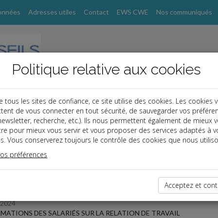
onnées
Adresses utiles
Contact
EWS CWE
Nos communiqués
Politique relative aux cookies
ous les sites de confiance, ce site utilise des cookies. Les cookies 
tent de vous connecter en tout sécurité, de sauvegarder vos préfére
s
, newsletter, recherche, etc.). Ils nous permettent également de mieux 
tre pour mieux vous servir et vous proposer des services adaptés à v
s. Vous conserverez toujours le contrôle des cookies que nous utiliso
 des dernières dépêches
vos préférences
Acceptez et cont
/2024
MATIONS DES SALARIÉS SUR LA RELATION DE TRAVAIL