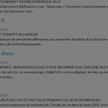
TISSEMENT MOINS DYNAMIQUE AU 2
le Baromètre Bpifrance Le Lab - Rexecode « Trésorerie, Investissement e
on de trésorerie s'est...
TPE
/2024
T D'IMPÔT RECHERCHE
penses de personnel afférentes aux personnes titulaires d'un doctorat 
ions de recherche peuvent...
 affaires
/2024
N'INFO, UN NOUVEAU LOGO POUR INFORMER SUR L'ORIGINE DES
r de cet été, un nouveau logo, Origin'Info, va être déployé, en bleu ou en
e pizzas...
/2024
RS À L'ACTIVITÉ PARTIELLE PENDANT LES JEUX OLYMPIQUES
stions/réponses du ministère du Travail, mis en ligne le 6 juin 2024, pr