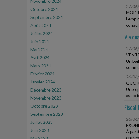
Novembre 2024
27/06
Octobre 2024
MODIF
Septembre 2024
L'emplo
consul
Août 2024
Juillet 2024
Vie des
Juin 2024
27/06
Mai 2024
VENTE
Avril 2024
Un bai
Mars 2024
sommes
Février 2024
26/06
Janvier 2024
QUORU
Une op
Décembre 2023
associé
Novembre 2023
Octobre 2023
Fiscal 
Septembre 2023
26/06
Juillet 2023
EXONÉ
Juin 2023
À part
entrepr
Mai 2023