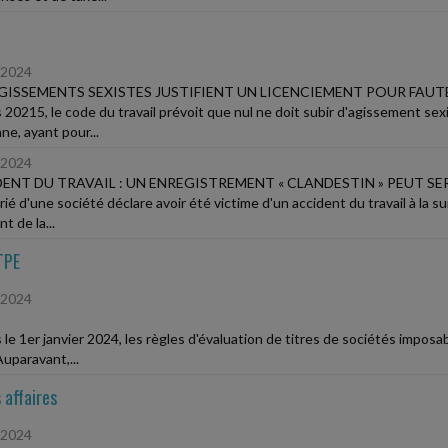
/2024
GISSEMENTS SEXISTES JUSTIFIENT UN LICENCIEMENT POUR FAUT
 20215, le code du travail prévoit que nul ne doit subir d'agissement se
ne, ayant pour...
/2024
ENT DU TRAVAIL : UN ENREGISTREMENT « CLANDESTIN » PEUT SE
arié d'une société déclare avoir été victime d'un accident du travail à la
nt de la...
TPE
/2024
le 1er janvier 2024, les règles d'évaluation de titres de sociétés imposab
uparavant,...
 affaires
/2024