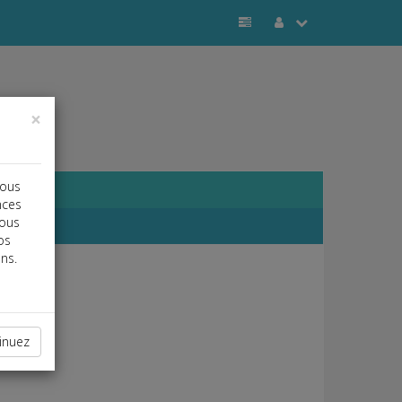
×
vous
nces
vous
os
ns.
inuez