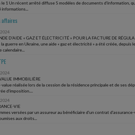
 le 1 Un récent arrêté diffuse 5 modèles de documents d'information, qu
4 informations...
 affaires
/2024
DE D'AIDE « GAZ ET ÉLECTRICITÉ » POUR LA FACTURE DE RÉGUL
 la guerre en Ukraine, une aide « gaz et électricité » a été créée, depuis
 calendaire...
TPE
/2024
VALUE IMMOBILIÈRE
s-value réalisée lors de la cession de la résidence principale et de ses
e d'imposition....
/2024
ANCE-VIE
mmes versées par un assureur au bénéficiaire d'un contrat d'assurance-v
oumises aux droits...