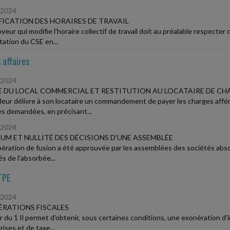
/2024
ICATION DES HORAIRES DE TRAVAIL
yeur qui modifie l'horaire collectif de travail doit au préalable respecter
tation du CSE en...
 affaires
/2024
 DU LOCAL COMMERCIAL ET RESTITUTION AU LOCATAIRE DE CH
lleur délivre à son locataire un commandement de payer les charges affére
 demandées, en précisant...
/2024
M ET NULLITÉ DES DÉCISIONS D'UNE ASSEMBLÉE
ération de fusion a été approuvée par les assemblées des sociétés absor
s de l'absorbée...
TPE
/2024
RATIONS FISCALES
ir du 1 Il permet d'obtenir, sous certaines conditions, une exonération d'
ises et de taxe...