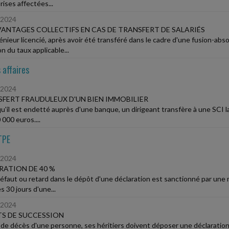
rises affectées...
/2024
VANTAGES COLLECTIFS EN CAS DE TRANSFERT DE SALARIÉS
énieur licencié, après avoir été transféré dans le cadre d'une fusion-abs
n du taux applicable...
 affaires
/2024
FERT FRAUDULEUX D'UN BIEN IMMOBILIER
qu'il est endetté auprès d'une banque, un dirigeant transfère à une SCI l
000 euros....
TPE
/2024
ATION DE 40 %
éfaut ou retard dans le dépôt d'une déclaration est sanctionné par une m
s 30 jours d'une...
/2024
S DE SUCCESSION
 de décès d'une personne, ses héritiers doivent déposer une déclaratio