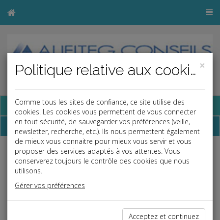
×
Politique relative aux cookies
Comme tous les sites de confiance, ce site utilise des
Base documentaire
cookies. Les cookies vous permettent de vous connecter
en tout sécurité, de sauvegarder vos préférences (veille,
Dépêches
newsletter, recherche, etc.). Ils nous permettent également
de mieux vous connaitre pour mieux vous servir et vous
proposer des services adaptés à vos attentes. Vous
Liste des dernières dépêches
conserverez toujours le contrôle des cookies que nous
utilisons.
Gérer vos préférences
Vie des affaires
30/04/2025
Acceptez et continuez
SEMAINE DE L'INDUSTRIE 2025 DU 17 AU 23 NOVEMBRE