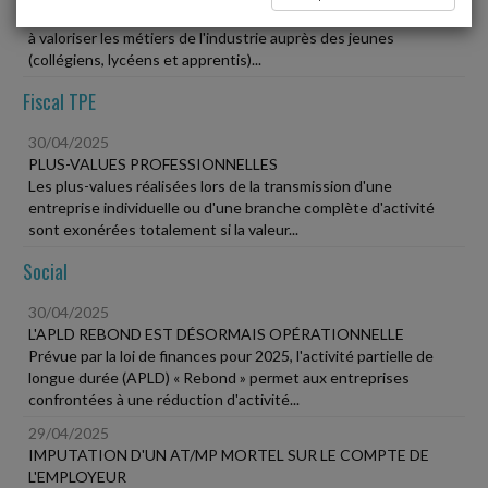
La 14 Créé en 2011, cet événement annuel national a vocation
à valoriser les métiers de l'industrie auprès des jeunes
(collégiens, lycéens et apprentis)...
Fiscal TPE
30/04/2025
PLUS-VALUES PROFESSIONNELLES
Les plus-values réalisées lors de la transmission d'une
entreprise individuelle ou d'une branche complète d'activité
sont exonérées totalement si la valeur...
Social
30/04/2025
L'APLD REBOND EST DÉSORMAIS OPÉRATIONNELLE
Prévue par la loi de finances pour 2025, l'activité partielle de
longue durée (APLD) « Rebond » permet aux entreprises
confrontées à une réduction d'activité...
29/04/2025
IMPUTATION D'UN AT/MP MORTEL SUR LE COMPTE DE
L'EMPLOYEUR