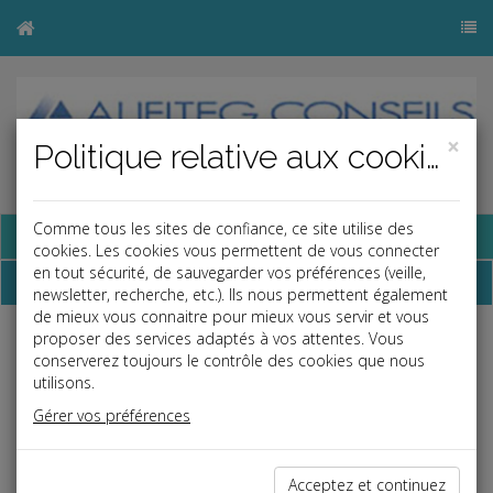
×
Politique relative aux cookies
Comme tous les sites de confiance, ce site utilise des
Base documentaire
cookies. Les cookies vous permettent de vous connecter
en tout sécurité, de sauvegarder vos préférences (veille,
Nos coordonnées
newsletter, recherche, etc.). Ils nous permettent également
de mieux vous connaitre pour mieux vous servir et vous
proposer des services adaptés à vos attentes. Vous
Vous trouverez ci-joint le plan d'accès à nos Bureaux :
conserverez toujours le contrôle des cookies que nous
AUFITEG CONSEILS
utilisons.
147 bis rue du Général de Gaulle
Gérer vos préférences
77230 Dammartin-en-Goële
01 60 03 90 30
Acceptez et continuez