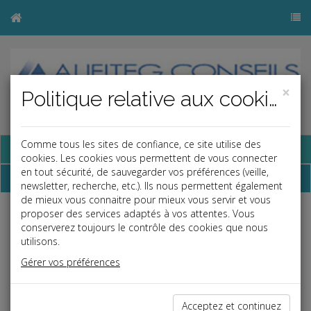
×
Politique relative aux cookies
Comme tous les sites de confiance, ce site utilise des
Base documentaire
cookies. Les cookies vous permettent de vous connecter
en tout sécurité, de sauvegarder vos préférences (veille,
Adresses utiles
newsletter, recherche, etc.). Ils nous permettent également
de mieux vous connaitre pour mieux vous servir et vous
proposer des services adaptés à vos attentes. Vous
Journal Officiel
conserverez toujours le contrôle des cookies que nous
Legifrance
utilisons.
Service Public
Gérer vos préférences
Ministère de l'Économie et des Finances
Ministère de l'Emploi et de la Solidarité
Acceptez et continuez