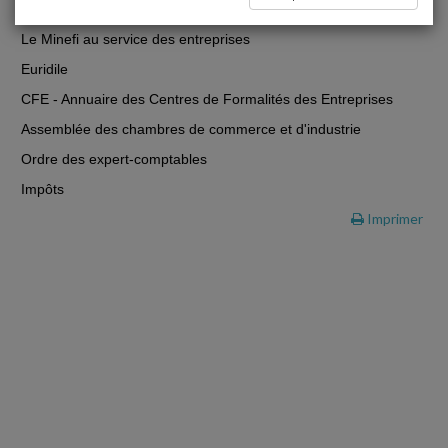
Secrétariat d'État aux PME, au Commerce et à l'Artisanat
Le Minefi au service des entreprises
Euridile
CFE - Annuaire des Centres de Formalités des Entreprises
Assemblée des chambres de commerce et d'industrie
Ordre des expert-comptables
Impôts
Imprimer