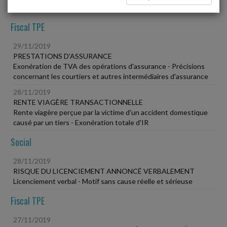
Fautes multiples - Pas de sanction en plusieurs fois
Fiscal TPE
29/11/2019
PRESTATIONS D'ASSURANCE
Exonération de TVA des opérations d'assurance - Précisions
concernant les courtiers et autres intermédiaires d'assurance
28/11/2019
RENTE VIAGÈRE TRANSACTIONNELLE
Rente viagère perçue par la victime d'un accident domestique
causé par un tiers - Exonération totale d'IR
Social
28/11/2019
RISQUE DU LICENCIEMENT ANNONCÉ VERBALEMENT
Licenciement verbal - Motif sans cause réelle et sérieuse
Fiscal TPE
27/11/2019