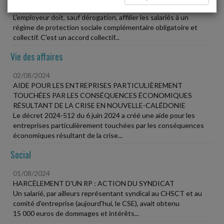
NÉGLIGENT
L'employeur doit, sauf dérogation, affilier les salariés à un
régime de protection sociale complémentaire obligatoire et
collectif. C'est un accord collectif...
Vie des affaires
02/08/2024
AIDE POUR LES ENTREPRISES PARTICULIÈREMENT
TOUCHÉES PAR LES CONSÉQUENCES ÉCONOMIQUES
RÉSULTANT DE LA CRISE EN NOUVELLE-CALÉDONIE
Le décret 2024-512 du 6 juin 2024 a créé une aide pour les
entreprises particulièrement touchées par les conséquences
économiques résultant de la crise...
Social
01/08/2024
HARCÈLEMENT D'UN RP : ACTION DU SYNDICAT
Un salarié, par ailleurs représentant syndical au CHSCT et au
comité d'entreprise (aujourd'hui, le CSE), avait obtenu
15 000 euros de dommages et intérêts...