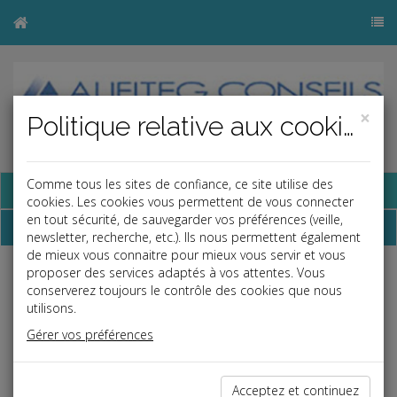
×
Politique relative aux cookies
Comme tous les sites de confiance, ce site utilise des
Base documentaire
cookies. Les cookies vous permettent de vous connecter
en tout sécurité, de sauvegarder vos préférences (veille,
Dépêches
newsletter, recherche, etc.). Ils nous permettent également
de mieux vous connaitre pour mieux vous servir et vous
proposer des services adaptés à vos attentes. Vous
Liste des dernières dépêches
conserverez toujours le contrôle des cookies que nous
utilisons.
Gérer vos préférences
Vie des affaires
30/06/2023
Acceptez et continuez
L'INTELLIGENCE ARTIFICIELLE AU SERVICE DES