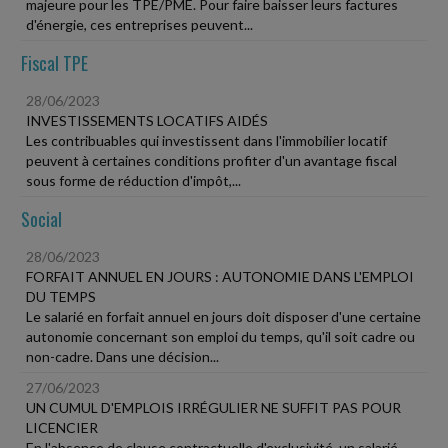
majeure pour les TPE/PME. Pour faire baisser leurs factures
d'énergie, ces entreprises peuvent...
Fiscal TPE
28/06/2023
INVESTISSEMENTS LOCATIFS AIDÉS
Les contribuables qui investissent dans l'immobilier locatif
peuvent à certaines conditions profiter d'un avantage fiscal
sous forme de réduction d'impôt,...
Social
28/06/2023
FORFAIT ANNUEL EN JOURS : AUTONOMIE DANS L'EMPLOI
DU TEMPS
Le salarié en forfait annuel en jours doit disposer d'une certaine
autonomie concernant son emploi du temps, qu'il soit cadre ou
non-cadre. Dans une décision...
27/06/2023
UN CUMUL D'EMPLOIS IRRÉGULIER NE SUFFIT PAS POUR
LICENCIER
En l'absence de clause contractuelle d'exclusivité, un salarié