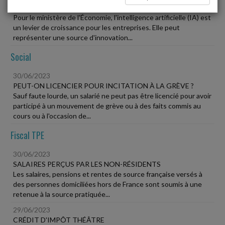
ENTREPRISES
Pour le ministère de l'Économie, l'intelligence artificielle (IA) est
un levier de croissance pour les entreprises. Elle peut
représenter une source d'innovation...
Social
30/06/2023
PEUT-ON LICENCIER POUR INCITATION À LA GRÈVE ?
Sauf faute lourde, un salarié ne peut pas être licencié pour avoir
participé à un mouvement de grève ou à des faits commis au
cours ou à l'occasion de...
Fiscal TPE
30/06/2023
SALAIRES PERÇUS PAR LES NON-RÉSIDENTS
Les salaires, pensions et rentes de source française versés à
des personnes domiciliées hors de France sont soumis à une
retenue à la source pratiquée...
29/06/2023
CRÉDIT D'IMPÔT THÉÂTRE