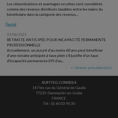
Les rémunérations et avantages occultes sont considérés
comme des revenus distribués taxables entre les mains du
bénéficiaire dans la catégorie des revenus...
Social
22/06/2023
RETRAITE ANTICIPÉE POUR INCAPACITÉ PERMANENTE
PROFESSIONNELLE
Actuellement, un assuré d'au moins 60 ans peut bénéficier
d'une retraite anticipée à taux plein s'il justifie d'un taux
d'incapacité permanente (IP) d'au...
<< Brèves précédent(es)
AUFITEG CONSEILS
147 bis rue du Général de Gaulle
77230 Dammartin-en-Goële
FRANCE
Tél : 01 60 03 90 30