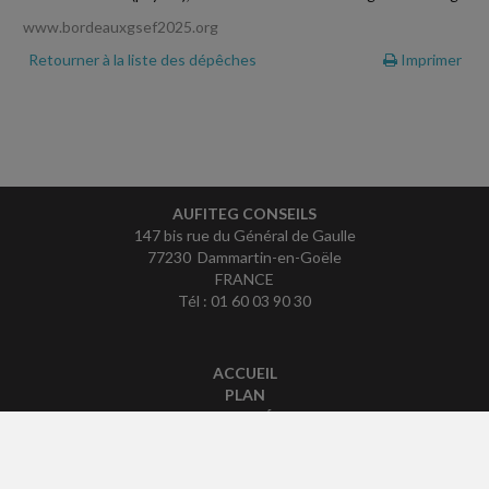
www.bordeauxgsef2025.org
Retourner à la liste des dépêches
Imprimer
AUFITEG CONSEILS
147 bis rue du Général de Gaulle
77230 Dammartin-en-Goële
FRANCE
Tél : 01 60 03 90 30
ACCUEIL
PLAN
MENTIONS LÉGALES
CONTACT
copyright@Groupe Revue Fiduciaire