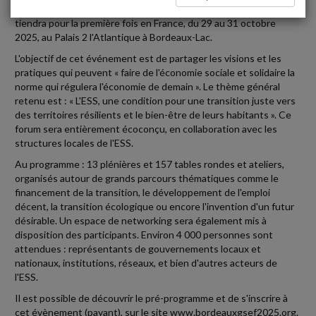
Le forum mondial de l'économie sociale et solidaire (ESS) se
tiendra pour la première fois en France, du 29 au 31 octobre
2025, au Palais 2 l'Atlantique à Bordeaux-Lac.
L'objectif de cet événement est de partager les visions et les
pratiques qui peuvent « faire de l'économie sociale et solidaire la
norme qui régulera l'économie de demain ». Le thème général
retenu est : « L'ESS, une condition pour une transition juste vers
des territoires résilients et le bien-être de leurs habitants ». Ce
forum sera entièrement écoconçu, en collaboration avec les
structures locales de l'ESS.
Au programme : 13 plénières et 157 tables rondes et ateliers,
organisés autour de grands parcours thématiques comme le
financement de la transition, le développement de l'emploi
décent, la transition écologique ou encore l'invention d'un futur
désirable. Un espace de networking sera également mis à
disposition des participants. Environ 4 000 personnes sont
attendues : représentants de gouvernements locaux et
nationaux, institutions, réseaux, et bien d'autres acteurs de
l'ESS.
Il est possible de découvrir le pré-programme et de s'inscrire à
cet évènement (payant), sur le site www.bordeauxgsef2025.org.