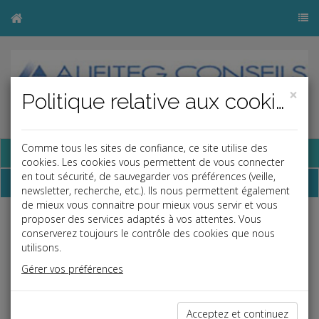
×
Politique relative aux cookies
Comme tous les sites de confiance, ce site utilise des
Base documentaire
cookies. Les cookies vous permettent de vous connecter
en tout sécurité, de sauvegarder vos préférences (veille,
Dépêches
newsletter, recherche, etc.). Ils nous permettent également
de mieux vous connaitre pour mieux vous servir et vous
proposer des services adaptés à vos attentes. Vous
j
a
b
conserverez toujours le contrôle des cookies que nous
Vie des affaires
utilisons.
Date: 2025-10-02
Gérer vos préférences
FORUM MONDIAL DE L'ÉCONOMIE SOCIALE ET
SOLIDAIRE : UNE PREMIÈRE EN FRANCE !
Acceptez et continuez