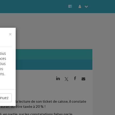
×
vous
nces
vous
os
ns.
j
a
b
inuez
bière. À la lecture de son ticket de caisse, il constate
 aurait dû être taxée à 20 % !
, en partie, sur les constatations faites par le