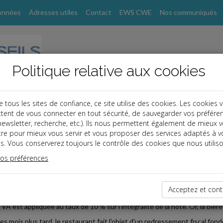
onnées
Adresses utiles
Contact
EWS CWE
Nos communiqués
Politique relative aux cookies
ous les sites de confiance, ce site utilise des cookies. Les cookies 
tent de vous connecter en tout sécurité, de sauvegarder vos préfére
s
, newsletter, recherche, etc.). Ils nous permettent également de mieux 
tre pour mieux vous servir et vous proposer des services adaptés à v
s. Vous conserverez toujours le contrôle des cookies que nous utiliso
 TPE
vos préférences
2025-09-01
ÔLE FISCAL « INOPINÉ »
Acceptez et cont
rôleur fiscal déjeune au restaurant : il commande une formule midi et une 
TVA est appliquée au taux de 10 % sur l'intégralité de la note. Or, la bière
s mois plus tard, le restaurant fait l'objet d'un redressement fiscal fondé