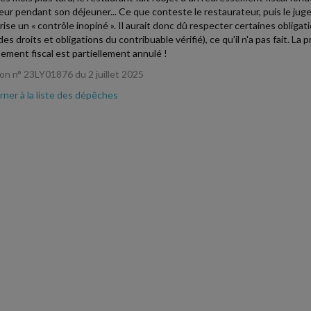
eur pendant son déjeuner... Ce que conteste le restaurateur, puis le ju
ise un « contrôle inopiné ». Il aurait donc dû respecter certaines obligati
es droits et obligations du contribuable vérifié), ce qu'il n'a pas fait. La
ement fiscal est partiellement annulé !
n n° 23LY01876 du 2 juillet 2025
ner à la liste des dépêches