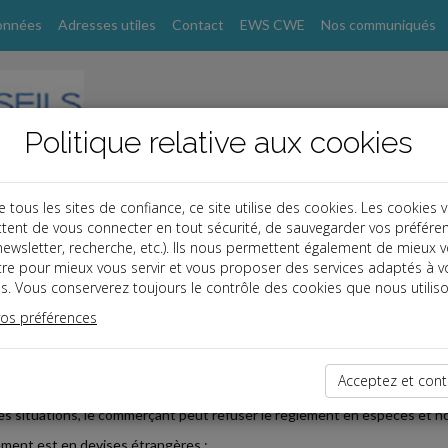
onnées
Adresses utiles
Contact
EWS CWE
Nos communiqués
Politique relative aux cookies
ous les sites de confiance, ce site utilise des cookies. Les cookies 
tent de vous connecter en tout sécurité, de sauvegarder vos préfére
s
, newsletter, recherche, etc.). Ils nous permettent également de mieux 
tre pour mieux vous servir et vous proposer des services adaptés à v
s. Vous conserverez toujours le contrôle des cookies que nous utiliso
 affaires
vos préférences
2025-07-24
ION DE VOITURE : LE PAIEMENT EN ESPÈCES DÉSORMAIS
Acceptez et cont
ppel, un commerçant ne peut refuser un paiement en espèces sous pei
es situations, le commerçant peut refuser le règlement en espèces et 
iement est en devises étrangères ;