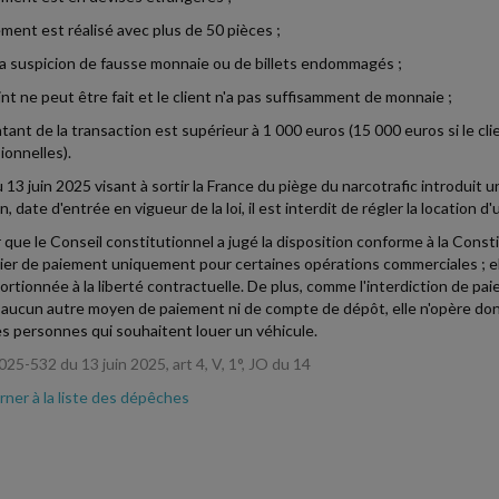
iement est réalisé avec plus de 50 pièces ;
 y a suspicion de fausse monnaie ou de billets endommagés ;
oint ne peut être fait et le client n'a pas suffisamment de monnaie ;
tant de la transaction est supérieur à 1 000 euros (15 000 euros si le clie
ionnelles).
du 13 juin 2025 visant à sortir la France du piège du narcotrafic introdui
in, date d'entrée en vigueur de la loi, il est interdit de régler la locati
 que le Conseil constitutionnel a jugé la disposition conforme à la Consti
lier de paiement uniquement pour certaines opérations commerciales ; 
ortionnée à la liberté contractuelle. De plus, comme l'interdiction de 
 aucun autre moyen de paiement ni de compte de dépôt, elle n'opère donc
es personnes qui souhaitent louer un véhicule.
025-532 du 13 juin 2025, art 4, V, 1°, JO du 14
ner à la liste des dépêches