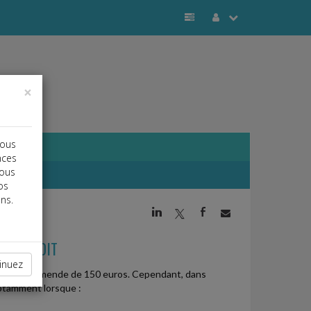
×
vous
nces
vous
os
ns.
j
a
b
 INTERDIT
inuez
ne d'une amende de 150 euros. Cependant, dans
notamment lorsque :