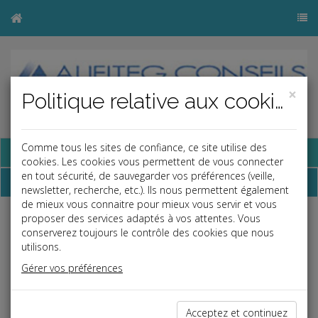
×
Politique relative aux cookies
Comme tous les sites de confiance, ce site utilise des
Base documentaire
cookies. Les cookies vous permettent de vous connecter
en tout sécurité, de sauvegarder vos préférences (veille,
Dépêches
newsletter, recherche, etc.). Ils nous permettent également
de mieux vous connaitre pour mieux vous servir et vous
proposer des services adaptés à vos attentes. Vous
j
a
b
conserverez toujours le contrôle des cookies que nous
Vie des affaires
utilisons.
Date: 2025-07-01
Gérer vos préférences
BAROMÈTRE DE LA SÉRÉNITÉ NUMÉRIQUE 2025 :
PAS DE STRATÉGIE POUR LA MOITIÉ DES TPE/PME
Acceptez et continuez