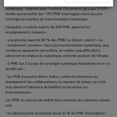
e
La 3
édition du baromètre Konica Minolta de la sérénité
numérique - réalisée avec l'Institut Occurrence (groupe IFOP) -
révèle que la moitié des TPE/PME interrogées n'ont aucune
stratégie en matière de transformation numérique.
L'enquête, conduite auprès de 500 PME, apporte les
enseignements suivants :
- une grande majorité (87 % des PME) se disent « plutôt » ou
« totalement sereines » face à la transformation numérique, une
confiance apparente qui reflète, en réalité, une difficulté à
percevoir les enjeux du numérique, selon les auteurs de l'étude ;
- 1 PME sur 2 n'a pas de stratégie numérique formalisée et ne s'y
attelle pas ;
- les PME évoquent divers freins, comme la résistance au
changement des collaborateurs, le manque de temps, un coût
trop élevé et l'absence de lisibilité sur le retour sur
investissement.
Les PME en mesure de définir leurs priorités les classent comme
suit :
- la cybersécurité en premier (pour 35 % de PME interrogées) ;