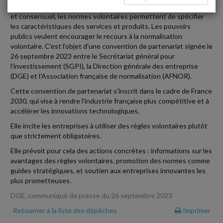
Élaborées au sein d'instances reconnues via un processus ouvert
et consensuel, les normes volontaires permettent de spécifier
les caractéristiques des services et produits. Les pouvoirs
publics veulent encourager le recours à la normalisation
volontaire. C'est l'objet d'une convention de partenariat signée le
26 septembre 2023 entre le Secrétariat général pour
l'investissement (SGPI), la Direction générale des entreprise
(DGE) et l'Association française de normalisation (AFNOR).
Cette convention de partenariat s'inscrit dans le cadre de France
2030, qui vise à rendre l'industrie française plus compétitive et à
accélérer les innovations technologiques.
Elle incite les entreprises à utiliser des règles volontaires plutôt
que strictement obligatoires.
Elle prévoit pour cela des actions concrètes : informations sur les
avantages des règles volontaires, promotion des normes comme
guides stratégiques, et soutien aux entreprises innovantes les
plus prometteuses.
DGE, communiqué de presse du 26 septembre 2023
Retourner à la liste des dépêches
Imprimer