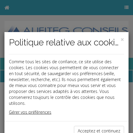
×
Politique relative aux cookies
Comme tous les sites de confiance, ce site utilise des
Base documentaire
cookies. Les cookies vous permettent de vous connecter
en tout sécurité, de sauvegarder vos préférences (veille,
Dépêches
newsletter, recherche, etc.). Ils nous permettent également
de mieux vous connaitre pour mieux vous servir et vous
proposer des services adaptés à vos attentes. Vous
j
a
b
conserverez toujours le contrôle des cookies que nous
Vie des affaires
utilisons.
Date: 2023-10-25
Gérer vos préférences
UN PARTENARIAT EN FAVEUR DE LA
NORMALISATION VOLONTAIRE
Acceptez et continuez