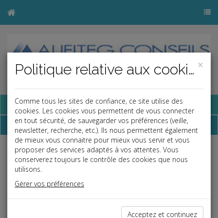
×
Politique relative aux cookies
Comme tous les sites de confiance, ce site utilise des
Base documentaire
cookies. Les cookies vous permettent de vous connecter
en tout sécurité, de sauvegarder vos préférences (veille,
Dépêches
newsletter, recherche, etc.). Ils nous permettent également
de mieux vous connaitre pour mieux vous servir et vous
proposer des services adaptés à vos attentes. Vous
j
a
b
conserverez toujours le contrôle des cookies que nous
Vie des affaires
utilisons.
Date: 2023-10-23
Gérer vos préférences
NON-RESPECT DE SON OBLIGATION DE DÉLIVRANCE
PAR LE BAILLEUR COMMERCIAL
Acceptez et continuez