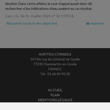
destiné. Dans cette affaire, la cour d'appel aurait donc dû
rechercher si les infiltrations d'eau avaient eu ce résultat.
Cass. civ., 3e ch., 6 juillet 2023, n° 22-15923 B
Retourner à la liste des dépêches
Imprimer
AUFITEG CONSEILS
147 bis rue du Général de Gaulle
77230 Dammartin-en-Goële
FRANCE
Tél : 01 60 03 90 30
ACCUEIL
PLAN
MENTIONS LÉGALES
CONTACT