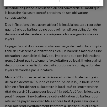
Une SCI loue un local commercial à une commerçante. Elle
demande en justice la résiliation du bail commercial au motif que
la locataire n'a pas respecté certaines de ses obligations
contractuelles.
Des infiltrations d'eau ayant affecté le local, la locataire reproche
quant à elle au bailleur de ne pas avoir rempli son obligation de
délivrance et demande en conséquence la consignation de ses
loyers.
Le juge d'appel donne raison à la commerçante : selon lui, compte
tenu de l'existence d'infiltrations d'eau, le bailleur a manqué à une
obligation essentielle du bail, peu important que ces infiltrations
n'empêchent pas totalement l'exploitation du local. Il refuse ainsi
de prononcer la résiliation du bail et ordonne la consignation des
loyers demandée par la locataire.
Mais la SCI conteste cette décision et obtient finalement gain
de cause devant la Cour de cassation. Selon la loi, le bailleur doit
bien en effet délivrer au locataire le local loué et l'entretenir en
état de servir à l'usage pour lequel il l'a été. À défaut, le locataire
peut invoquer l'inexécution de cette obligation du bailleur pour
refuser de payer son loyer. Mais encore faut-il, pour cela, que le
local soit rendu véritablement impropre à l'usage auquel il était