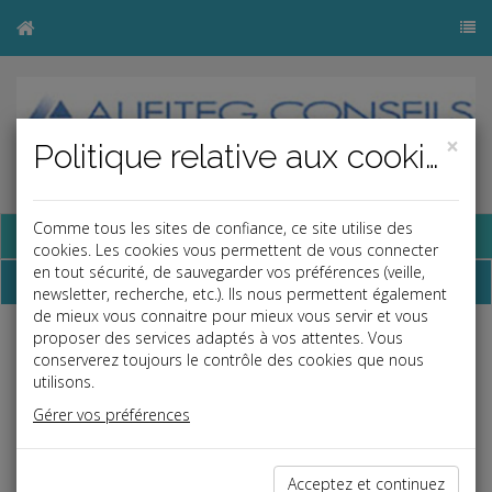
×
Politique relative aux cookies
Comme tous les sites de confiance, ce site utilise des
Base documentaire
cookies. Les cookies vous permettent de vous connecter
en tout sécurité, de sauvegarder vos préférences (veille,
Dépêches
newsletter, recherche, etc.). Ils nous permettent également
de mieux vous connaitre pour mieux vous servir et vous
proposer des services adaptés à vos attentes. Vous
j
a
b
conserverez toujours le contrôle des cookies que nous
Social
utilisons.
Date: 2023-02-24
Gérer vos préférences
PROJET DE LOI IMMIGRATION
Le volumineux volet « travail » du projet de loi Immigration,
Acceptez et continuez