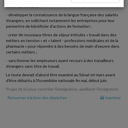
présenté en Conseil des ministres, comporte trois grandes
séries de mesures :
- développer la connaissance de la langue française des salariés
étrangers, en sollicitant notamment les entreprises pour leur
permettre de bénéficier d'actions de formation ;
- créer de nouveaux titres de séjour intitulés « travail dans des
métiers en tension » et « talent - professions médicales et de la
pharmacie » pour répondre à des besoins de main-d'oeuvre dans
certains métiers ;
- sanctionner les employeurs ayant recours à des travailleurs
étrangers sans titre de travail.
Le texte devrait d'abord être examiné au Sénat mi-mars avant
d'être débattu à l'Assemblée nationale fin mai, début juin.
Projet de loi pour contrôler l'immigration, améliorer l'intégration
Retourner à la liste des dépêches
Imprimer