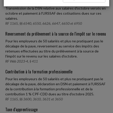
Employeurs de 50 salariés et plus
Transmission de la DSN relative aux salaires d'octobre versés en
octobre et paiement à l'URSSAF des cotisations dues sur ces
salaires.
RF 1165, §§ 6540, 6550, 6626, 6647, 6650 et 6950
Reversement du prélèvement à la source de l'impôt sur le revenu
Pour les employeurs de 50 salariés et plus ne pratiquant pas le
décalage de la paye, reversement au service des impôts des
retenues effectuées au titre du prélèvement à la source de
l'impôt sur le revenu sur les salaires d'octobre.
RF Web 2023-4, § 411
Contribution à la formation professionnelle
Pour les employeurs de 50 salariés et plus ne pratiquant pas le
décalage de la paye, déclaration en DSN et paiement à l'URSSAF
de la contribution à la formation professionnelle et de la
contribution 1 % CPF-CDD dues au titre d'octobre 2025.
RF 1165, §§ 3600, 3610, 3631 et 3650
Taxe d'apprentissage