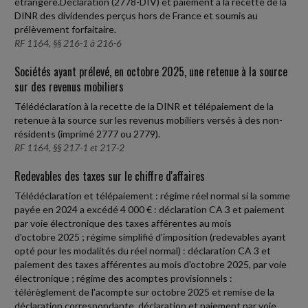
étrangère.Déclaration (2778-DIV) et paiement à la recette de la
DINR des dividendes perçus hors de France et soumis au
prélèvement forfaitaire.
RF 1164, §§ 216-1 à 216-6
Sociétés ayant prélevé, en octobre 2025, une retenue à la source
sur des revenus mobiliers
Télédéclaration à la recette de la DINR et télépaiement de la
retenue à la source sur les revenus mobiliers versés à des non-
résidents (imprimé 2777 ou 2779).
RF 1164, §§ 217-1 et 217-2
Redevables des taxes sur le chiffre d'affaires
Télédéclaration et télépaiement : régime réel normal si la somme
payée en 2024 a excédé 4 000 € : déclaration CA 3 et paiement
par voie électronique des taxes afférentes au mois
d'octobre 2025 ; régime simplifié d'imposition (redevables ayant
opté pour les modalités du réel normal) : déclaration CA 3 et
paiement des taxes afférentes au mois d'octobre 2025, par voie
électronique ; régime des acomptes provisionnels :
télérèglement de l'acompte sur octobre 2025 et remise de la
déclaration correspondante, déclaration et paiement par voie